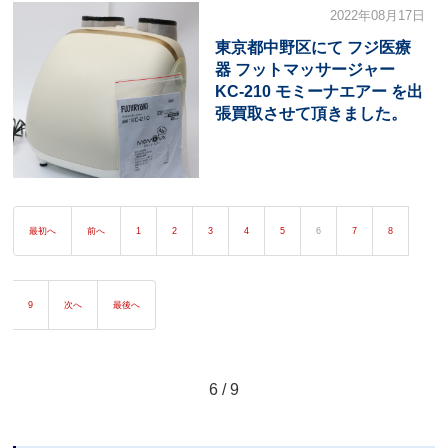
2022年08月17日
東京都中野区にて フジ医療
器 フットマッサージャー
KC-210 モミーナエアー を出
張買取させて頂きました。
最初へ
前へ
1
2
3
4
5
6
7
8
9
次へ
最後へ
6 / 9