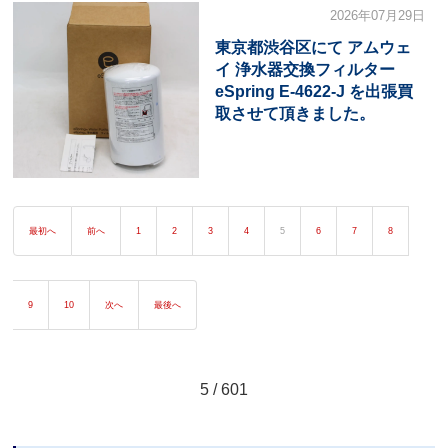
2026年07月29日
東京都渋谷区にて アムウェ
イ 浄水器交換フィルター
eSpring E-4622-J を出張買
取させて頂きました。
最初へ
前へ
1
2
3
4
5
6
7
8
9
10
次へ
最後へ
5 / 601