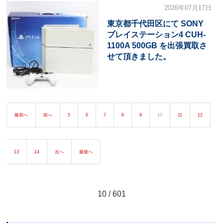
2026年07月17日
東京都千代田区にて SONY
プレイステーション4 CUH-
1100A 500GB を出張買取さ
せて頂きました。
最初へ
前へ
5
6
7
8
9
10
11
12
13
14
次へ
最後へ
10 / 601