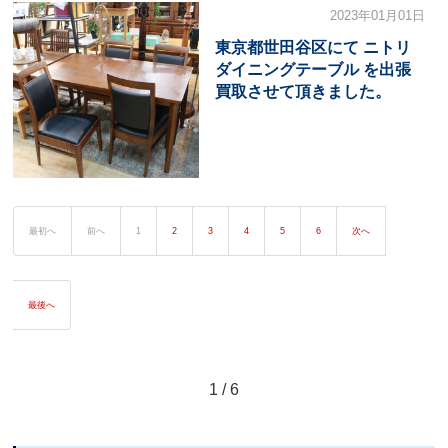
2023年01月01日
東京都世田谷区にて ニトリ
ダイニングテーブル を出張
買取させて頂きました。
最初へ
前へ
1
2
3
4
5
6
次へ
最後へ
1 / 6