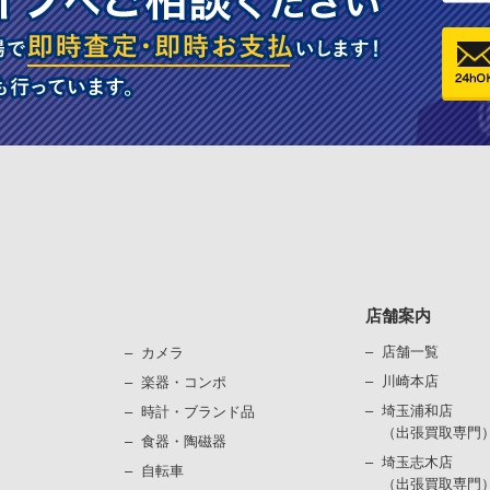
店舗案内
店舗一覧
カメラ
川崎本店
楽器・コンポ
埼玉浦和店
時計・ブランド品
（出張買取専門
⾷器・陶磁器
埼玉志木店
⾃転⾞
（出張買取専門