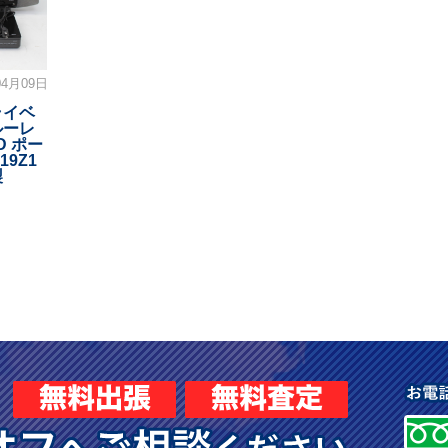
04月09日
ライベ
ルーレ
D ポー
19Z1
製