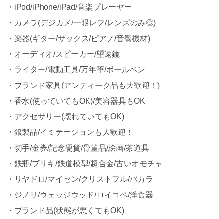
・iPod/iPhone/iPad/音楽プレーヤー
・カメラ(デジカメ/一眼レフ/レンズのみ◎)
・楽器(ギター/サックス/ピアノ/音響機材)
・オーディオ/スピーカー/望遠鏡
・ライター/電動工具/万年筆/ボールペン
・ブランド家具(アンティーク品も大歓迎！)
・香水(使っていてもOK)/美容器具もOK
・アクセサリー(壊れていてもOK)
・銀製品/イミテーションも大歓迎！
・切手/金券/記念硬貨/骨董品/絵画/茶道具
・鉄瓶/ブリキ/鉄道模型/超合金/古いオモチャ
・リヤドロ/マイセン/クリストフル/バカラ
・ジノリ/ウェッジウッド/ロイコペ/洋食器
・ブランド品(状態が悪くてもOK)