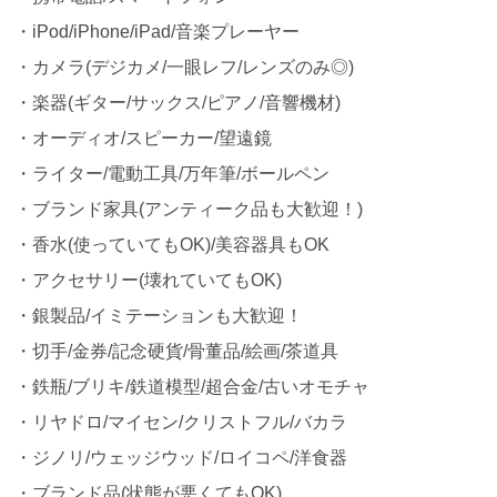
・iPod/iPhone/iPad/音楽プレーヤー
・カメラ(デジカメ/一眼レフ/レンズのみ◎)
・楽器(ギター/サックス/ピアノ/音響機材)
・オーディオ/スピーカー/望遠鏡
・ライター/電動工具/万年筆/ボールペン
・ブランド家具(アンティーク品も大歓迎！)
・香水(使っていてもOK)/美容器具もOK
・アクセサリー(壊れていてもOK)
・銀製品/イミテーションも大歓迎！
・切手/金券/記念硬貨/骨董品/絵画/茶道具
・鉄瓶/ブリキ/鉄道模型/超合金/古いオモチャ
・リヤドロ/マイセン/クリストフル/バカラ
・ジノリ/ウェッジウッド/ロイコペ/洋食器
・ブランド品(状態が悪くてもOK)