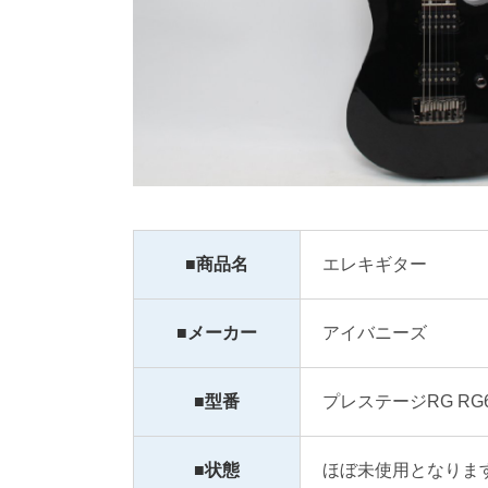
■商品名
エレキギター
■メーカー
アイバニーズ
■型番
プレステージRG RG6
■状態
ほぼ未使用となりま