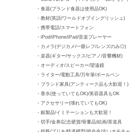
・食器(ブランド食器は使用品OK)
・教材(英語/ワールドオブイングリッシュ)
・携帯電話/スマートフォン
・iPod/iPhone/iPad/音楽プレーヤー
・カメラ(デジカメ/一眼レフ/レンズのみ◎)
・楽器(ギター/サックス/ピアノ/音響機材)
・オーディオ/スピーカー/望遠鏡
・ライター/電動工具/万年筆/ボールペン
・ブランド家具(アンティーク品も大歓迎！)
・香水(使っていてもOK)/美容器具もOK
・アクセサリー(壊れていてもOK)
・銀製品/イミテーションも大歓迎！
・切手/金券/記念硬貨/骨董品/絵画/茶道具
・鉄瓶/ブリキ/鉄道模型/超合金/古いオモチャ