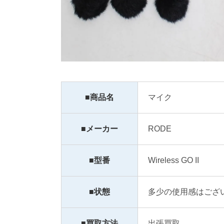
■商品名
マイク
■メーカー
RODE
■型番
Wireless GO II
■状態
多少の使用感はござ
■買取方法
出張買取