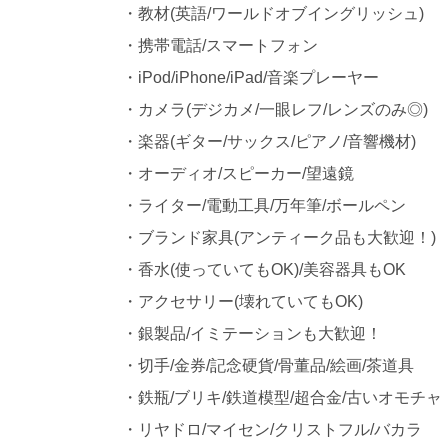
・教材(英語/ワールドオブイングリッシュ)
・携帯電話/スマートフォン
・iPod/iPhone/iPad/音楽プレーヤー
・カメラ(デジカメ/一眼レフ/レンズのみ◎)
・楽器(ギター/サックス/ピアノ/音響機材)
・オーディオ/スピーカー/望遠鏡
・ライター/電動工具/万年筆/ボールペン
・ブランド家具(アンティーク品も大歓迎！)
・香水(使っていてもOK)/美容器具もOK
・アクセサリー(壊れていてもOK)
・銀製品/イミテーションも大歓迎！
・切手/金券/記念硬貨/骨董品/絵画/茶道具
・鉄瓶/ブリキ/鉄道模型/超合金/古いオモチャ
・リヤドロ/マイセン/クリストフル/バカラ