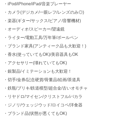
・iPod/iPhone/iPad/音楽プレーヤー
・カメラ(デジカメ/一眼レフ/レンズのみ◎)
・楽器(ギター/サックス/ピアノ/音響機材)
・オーディオ/スピーカー/望遠鏡
・ライター/電動工具/万年筆/ボールペン
・ブランド家具(アンティーク品も大歓迎！)
・香水(使っていてもOK)/美容器具もOK
・アクセサリー(壊れていてもOK)
・銀製品/イミテーションも大歓迎！
・切手/金券/記念硬貨/骨董品/絵画/茶道具
・鉄瓶/ブリキ/鉄道模型/超合金/古いオモチャ
・リヤドロ/マイセン/クリストフル/バカラ
・ジノリ/ウェッジウッド/ロイコペ/洋食器
・ブランド品(状態が悪くてもOK)