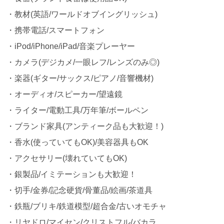
・教材(英語/ワールドオブイングリッシュ)
・携帯電話/スマートフォン
・iPod/iPhone/iPad/音楽プレーヤー
・カメラ(デジカメ/一眼レフ/レンズのみ◎)
・楽器(ギター/サックス/ピアノ/音響機材)
・オーディオ/スピーカー/望遠鏡
・ライター/電動工具/万年筆/ボールペン
・ブランド家具(アンティーク品も大歓迎！)
・香水(使っていてもOK)/美容器具もOK
・アクセサリー(壊れていてもOK)
・銀製品/イミテーションも大歓迎！
・切手/金券/記念硬貨/骨董品/絵画/茶道具
・鉄瓶/ブリキ/鉄道模型/超合金/古いオモチャ
・リヤドロ/マイセン/クリストフル/バカラ