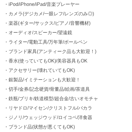
・iPod/iPhone/iPad/音楽プレーヤー
・カメラ(デジカメ/一眼レフ/レンズのみ◎)
・楽器(ギター/サックス/ピアノ/音響機材)
・オーディオ/スピーカー/望遠鏡
・ライター/電動工具/万年筆/ボールペン
・ブランド家具(アンティーク品も大歓迎！)
・香水(使っていてもOK)/美容器具もOK
・アクセサリー(壊れていてもOK)
・銀製品/イミテーションも大歓迎！
・切手/金券/記念硬貨/骨董品/絵画/茶道具
・鉄瓶/ブリキ/鉄道模型/超合金/古いオモチャ
・リヤドロ/マイセン/クリストフル/バカラ
・ジノリ/ウェッジウッド/ロイコペ/洋食器
・ブランド品(状態が悪くてもOK)