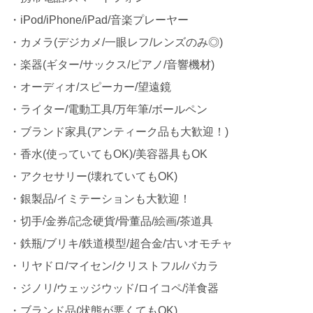
・iPod/iPhone/iPad/音楽プレーヤー
・カメラ(デジカメ/一眼レフ/レンズのみ◎)
・楽器(ギター/サックス/ピアノ/音響機材)
・オーディオ/スピーカー/望遠鏡
・ライター/電動工具/万年筆/ボールペン
・ブランド家具(アンティーク品も大歓迎！)
・香水(使っていてもOK)/美容器具もOK
・アクセサリー(壊れていてもOK)
・銀製品/イミテーションも大歓迎！
・切手/金券/記念硬貨/骨董品/絵画/茶道具
・鉄瓶/ブリキ/鉄道模型/超合金/古いオモチャ
・リヤドロ/マイセン/クリストフル/バカラ
・ジノリ/ウェッジウッド/ロイコペ/洋食器
・ブランド品(状態が悪くてもOK)