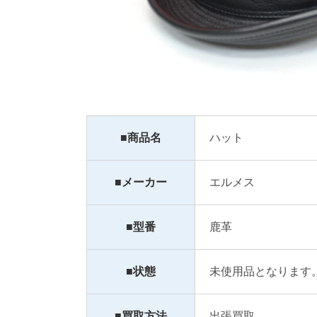
■商品名
ハット
■メーカー
エルメス
■型番
鹿革
■状態
未使用品となります
■買取方法
出張買取