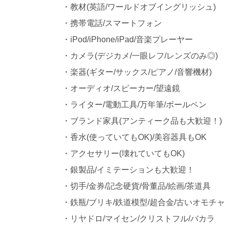
・教材(英語/ワールドオブイングリッシュ)
・携帯電話/スマートフォン
・iPod/iPhone/iPad/音楽プレーヤー
・カメラ(デジカメ/一眼レフ/レンズのみ◎)
・楽器(ギター/サックス/ピアノ/音響機材)
・オーディオ/スピーカー/望遠鏡
・ライター/電動工具/万年筆/ボールペン
・ブランド家具(アンティーク品も大歓迎！)
・香水(使っていてもOK)/美容器具もOK
・アクセサリー(壊れていてもOK)
・銀製品/イミテーションも大歓迎！
・切手/金券/記念硬貨/骨董品/絵画/茶道具
・鉄瓶/ブリキ/鉄道模型/超合金/古いオモチャ
・リヤドロ/マイセン/クリストフル/バカラ