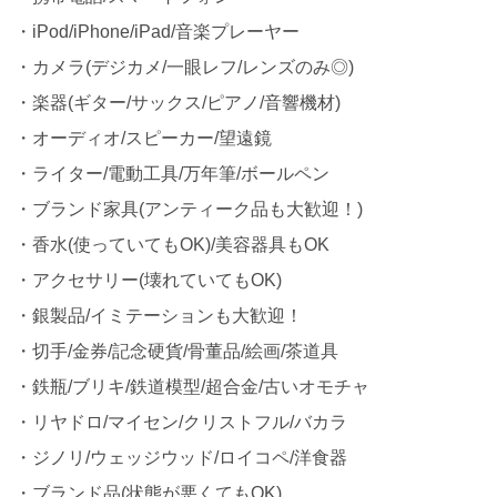
・iPod/iPhone/iPad/音楽プレーヤー
・カメラ(デジカメ/一眼レフ/レンズのみ◎)
・楽器(ギター/サックス/ピアノ/音響機材)
・オーディオ/スピーカー/望遠鏡
・ライター/電動工具/万年筆/ボールペン
・ブランド家具(アンティーク品も大歓迎！)
・香水(使っていてもOK)/美容器具もOK
・アクセサリー(壊れていてもOK)
・銀製品/イミテーションも大歓迎！
・切手/金券/記念硬貨/骨董品/絵画/茶道具
・鉄瓶/ブリキ/鉄道模型/超合金/古いオモチャ
・リヤドロ/マイセン/クリストフル/バカラ
・ジノリ/ウェッジウッド/ロイコペ/洋食器
・ブランド品(状態が悪くてもOK)