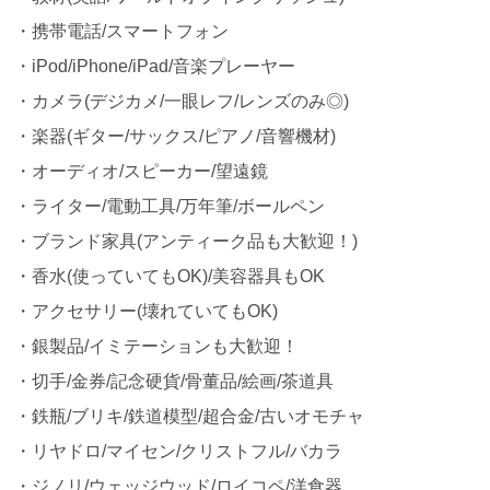
・携帯電話/スマートフォン
・iPod/iPhone/iPad/音楽プレーヤー
・カメラ(デジカメ/一眼レフ/レンズのみ◎)
・楽器(ギター/サックス/ピアノ/音響機材)
・オーディオ/スピーカー/望遠鏡
・ライター/電動工具/万年筆/ボールペン
・ブランド家具(アンティーク品も大歓迎！)
・香水(使っていてもOK)/美容器具もOK
・アクセサリー(壊れていてもOK)
・銀製品/イミテーションも大歓迎！
・切手/金券/記念硬貨/骨董品/絵画/茶道具
・鉄瓶/ブリキ/鉄道模型/超合金/古いオモチャ
・リヤドロ/マイセン/クリストフル/バカラ
・ジノリ/ウェッジウッド/ロイコペ/洋食器