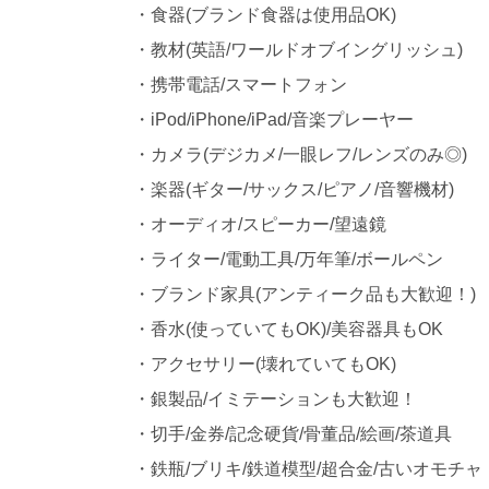
・食器(ブランド食器は使用品OK)
・教材(英語/ワールドオブイングリッシュ)
・携帯電話/スマートフォン
・iPod/iPhone/iPad/音楽プレーヤー
・カメラ(デジカメ/一眼レフ/レンズのみ◎)
・楽器(ギター/サックス/ピアノ/音響機材)
・オーディオ/スピーカー/望遠鏡
・ライター/電動工具/万年筆/ボールペン
・ブランド家具(アンティーク品も大歓迎！)
・香水(使っていてもOK)/美容器具もOK
・アクセサリー(壊れていてもOK)
・銀製品/イミテーションも大歓迎！
・切手/金券/記念硬貨/骨董品/絵画/茶道具
・鉄瓶/ブリキ/鉄道模型/超合金/古いオモチャ