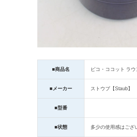
■商品名
ピコ・ココット ラウンド
■メーカー
ストウブ【Staub】
■型番
■状態
多少の使用感はござ