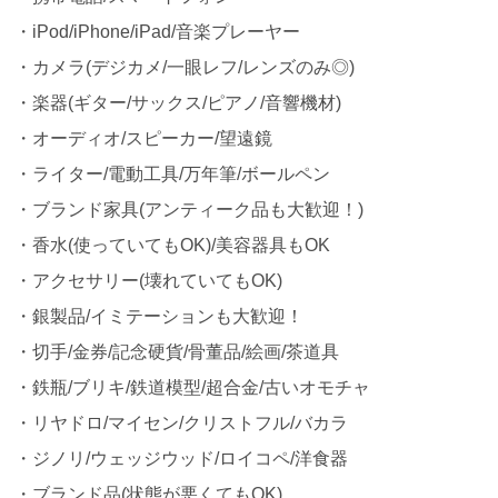
・iPod/iPhone/iPad/音楽プレーヤー
・カメラ(デジカメ/一眼レフ/レンズのみ◎)
・楽器(ギター/サックス/ピアノ/音響機材)
・オーディオ/スピーカー/望遠鏡
・ライター/電動工具/万年筆/ボールペン
・ブランド家具(アンティーク品も大歓迎！)
・香水(使っていてもOK)/美容器具もOK
・アクセサリー(壊れていてもOK)
・銀製品/イミテーションも大歓迎！
・切手/金券/記念硬貨/骨董品/絵画/茶道具
・鉄瓶/ブリキ/鉄道模型/超合金/古いオモチャ
・リヤドロ/マイセン/クリストフル/バカラ
・ジノリ/ウェッジウッド/ロイコペ/洋食器
・ブランド品(状態が悪くてもOK)