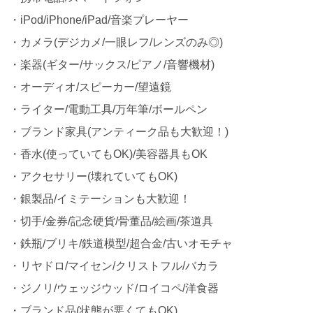
・iPod/iPhone/iPad/音楽プレーヤー
・カメラ(デジカメ/一眼レフ/レンズのみ◎)
・楽器(ギター/サックス/ピアノ/音響機材)
・オーディオ/スピーカー/望遠鏡
・ライター/電動工具/万年筆/ボールペン
・ブランド家具(アンティーク品も大歓迎！)
・香水(使っていてもOK)/美容器具もOK
・アクセサリー(壊れていてもOK)
・銀製品/イミテーションも大歓迎！
・切手/金券/記念硬貨/骨董品/絵画/茶道具
・鉄瓶/ブリキ/鉄道模型/超合金/古いオモチャ
・リヤドロ/マイセン/クリストフル/バカラ
・ジノリ/ウェッジウッド/ロイコペ/洋食器
・ブランド品(状態が悪くてもOK)