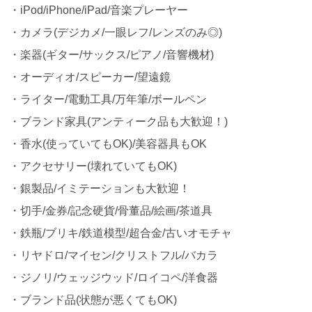
・iPod/iPhone/iPad/音楽プレーヤー
・カメラ(デジカメ/一眼レフ/レンズのみ◎)
・楽器(ギター/サックス/ピアノ/音響機材)
・オーディオ/スピーカー/望遠鏡
・ライター/電動工具/万年筆/ボールペン
・ブランド家具(アンティーク品も大歓迎！)
・香水(使っていてもOK)/美容器具もOK
・アクセサリー(壊れていてもOK)
・銀製品/イミテーションも大歓迎！
・切手/金券/記念硬貨/骨董品/絵画/茶道具
・鉄瓶/ブリキ/鉄道模型/超合金/古いオモチャ
・リヤドロ/マイセン/クリストフル/バカラ
・ジノリ/ウェッジウッド/ロイコペ/洋食器
・ブランド品(状態が悪くてもOK)