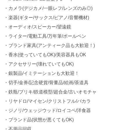
・カメラ(デジカメ/一眼レフ/レンズのみ◎)
・楽器(ギター/サックス/ピアノ/音響機材)
・オーディオ/スピーカー/望遠鏡
・ライター/電動工具/万年筆/ボールペン
・ブランド家具(アンティーク品も大歓迎！)
・香水(使っていてもOK)/美容器具もOK
・アクセサリー(壊れていてもOK)
・銀製品/イミテーションも大歓迎！
・切手/金券/記念硬貨/骨董品/絵画/茶道具
・鉄瓶/ブリキ/鉄道模型/超合金/古いオモチャ
・リヤドロ/マイセン/クリストフル/バカラ
・ジノリ/ウェッジウッド/ロイコペ/洋食器
・ブランド品(状態が悪くてもOK)
・不用品回収