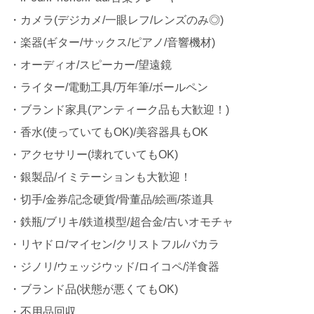
・カメラ(デジカメ/一眼レフ/レンズのみ◎)
・楽器(ギター/サックス/ピアノ/音響機材)
・オーディオ/スピーカー/望遠鏡
・ライター/電動工具/万年筆/ボールペン
・ブランド家具(アンティーク品も大歓迎！)
・香水(使っていてもOK)/美容器具もOK
・アクセサリー(壊れていてもOK)
・銀製品/イミテーションも大歓迎！
・切手/金券/記念硬貨/骨董品/絵画/茶道具
・鉄瓶/ブリキ/鉄道模型/超合金/古いオモチャ
・リヤドロ/マイセン/クリストフル/バカラ
・ジノリ/ウェッジウッド/ロイコペ/洋食器
・ブランド品(状態が悪くてもOK)
・不用品回収