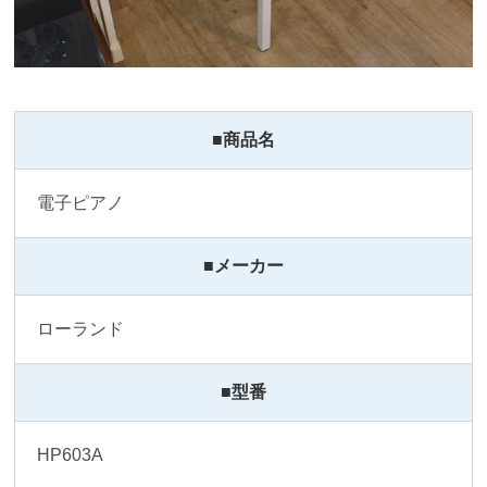
■商品名
電子ピアノ
■メーカー
ローランド
■型番
HP603A