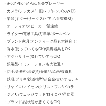
・iPod/iPhone/iPad/音楽プレーヤー
・カメラ(デジカメ/一眼レフ/レンズのみ◎)
・楽器(ギター/サックス/ピアノ/音響機材)
・オーディオ/スピーカー/望遠鏡
・ライター/電動工具/万年筆/ボールペン
・ブランド家具(アンティーク品も大歓迎！)
・香水(使っていてもOK)/美容器具もOK
・アクセサリー(壊れていてもOK)
・銀製品/イミテーションも大歓迎！
・切手/金券/記念硬貨/骨董品/絵画/茶道具
・鉄瓶/ブリキ/鉄道模型/超合金/古いオモチャ
・リヤドロ/マイセン/クリストフル/バカラ
・ジノリ/ウェッジウッド/ロイコペ/洋食器
・ブランド品(状態が悪くてもOK)