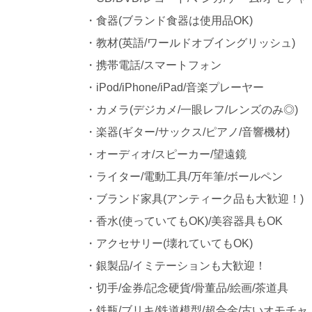
・食器(ブランド食器は使用品OK)
・教材(英語/ワールドオブイングリッシュ)
・携帯電話/スマートフォン
・iPod/iPhone/iPad/音楽プレーヤー
・カメラ(デジカメ/一眼レフ/レンズのみ◎)
・楽器(ギター/サックス/ピアノ/音響機材)
・オーディオ/スピーカー/望遠鏡
・ライター/電動工具/万年筆/ボールペン
・ブランド家具(アンティーク品も大歓迎！)
・香水(使っていてもOK)/美容器具もOK
・アクセサリー(壊れていてもOK)
・銀製品/イミテーションも大歓迎！
・切手/金券/記念硬貨/骨董品/絵画/茶道具
・鉄瓶/ブリキ/鉄道模型/超合金/古いオモチャ