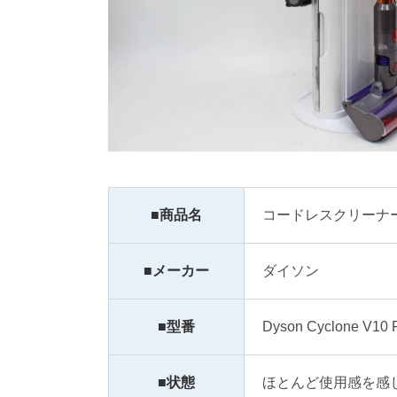
■商品名
コードレスクリーナ
■メーカー
ダイソン
■型番
Dyson Cyclone V10 F
■状態
ほとんど使用感を感