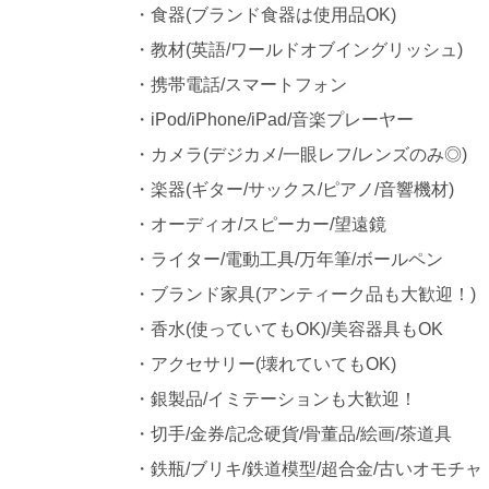
・食器(ブランド食器は使用品OK)
・教材(英語/ワールドオブイングリッシュ)
・携帯電話/スマートフォン
・iPod/iPhone/iPad/音楽プレーヤー
・カメラ(デジカメ/一眼レフ/レンズのみ◎)
・楽器(ギター/サックス/ピアノ/音響機材)
・オーディオ/スピーカー/望遠鏡
・ライター/電動工具/万年筆/ボールペン
・ブランド家具(アンティーク品も大歓迎！)
・香水(使っていてもOK)/美容器具もOK
・アクセサリー(壊れていてもOK)
・銀製品/イミテーションも大歓迎！
・切手/金券/記念硬貨/骨董品/絵画/茶道具
・鉄瓶/ブリキ/鉄道模型/超合金/古いオモチャ