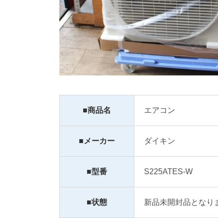
■商品名
エアコン
■メーカー
ダイキン
■型番
S225ATES-W
■状態
新品未開封品となり