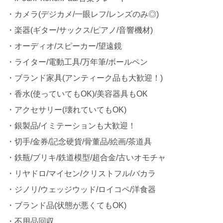
・カメラ(デジカメ/一眼レフ/レンズのみ◎)
・楽器(ギター/サックス/ピアノ/音響機材)
・オーディオ/スピーカー/望遠鏡
・ライター/電動工具/万年筆/ボールペン
・ブランド家具(アンティーク品も大歓迎！)
・香水(使っていてもOK)/美容器具もOK
・アクセサリー(壊れていてもOK)
・銀製品/イミテーションも大歓迎！
・切手/金券/記念硬貨/骨董品/絵画/茶道具
・鉄瓶/ブリキ/鉄道模型/超合金/古いオモチャ
・リヤドロ/マイセン/クリストフル/バカラ
・ジノリ/ウェッジウッド/ロイコペ/洋食器
・ブランド品(状態が悪くてもOK)
・不用品回収