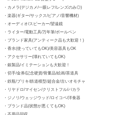
・カメラ(デジカメ/一眼レフ/レンズのみ◎)
・楽器(ギター/サックス/ピアノ/音響機材)
・オーディオ/スピーカー/望遠鏡
・ライター/電動工具/万年筆/ボールペン
・ブランド家具(アンティーク品も大歓迎！)
・香水(使っていてもOK)/美容器具もOK
・アクセサリー(壊れていてもOK)
・銀製品/イミテーションも大歓迎！
・切手/金券/記念硬貨/骨董品/絵画/茶道具
・鉄瓶/ブリキ/鉄道模型/超合金/古いオモチャ
・リヤドロ/マイセン/クリストフル/バカラ
・ジノリ/ウェッジウッド/ロイコペ/洋食器
・ブランド品(状態が悪くてもOK)
・不用品回収