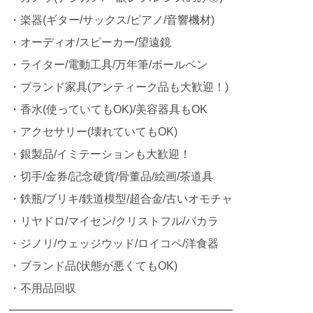
・楽器(ギター/サックス/ピアノ/音響機材)
・オーディオ/スピーカー/望遠鏡
・ライター/電動工具/万年筆/ボールペン
・ブランド家具(アンティーク品も大歓迎！)
・香水(使っていてもOK)/美容器具もOK
・アクセサリー(壊れていてもOK)
・銀製品/イミテーションも大歓迎！
・切手/金券/記念硬貨/骨董品/絵画/茶道具
・鉄瓶/ブリキ/鉄道模型/超合金/古いオモチャ
・リヤドロ/マイセン/クリストフル/バカラ
・ジノリ/ウェッジウッド/ロイコペ/洋食器
・ブランド品(状態が悪くてもOK)
・不用品回収
━━━━━━━━━━━━━━━━━━━━