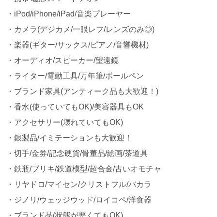
・iPod/iPhone/iPad/音楽プレーヤー
・カメラ(デジカメ/一眼レフ/レンズのみ◎)
・楽器(ギター/サックス/ピアノ/音響機材)
・オーディオ/スピーカー/望遠鏡
・ライター/電動工具/万年筆/ボールペン
・ブランド家具(アンティーク品も大歓迎！)
・香水(使っていてもOK)/美容器具もOK
・アクセサリー(壊れていてもOK)
・銀製品/イミテーションも大歓迎！
・切手/金券/記念硬貨/骨董品/絵画/茶道具
・鉄瓶/ブリキ/鉄道模型/超合金/古いオモチャ
・リヤドロ/マイセン/クリストフル/バカラ
・ジノリ/ウェッジウッド/ロイコペ/洋食器
・ブランド品(状態が悪くてもOK)