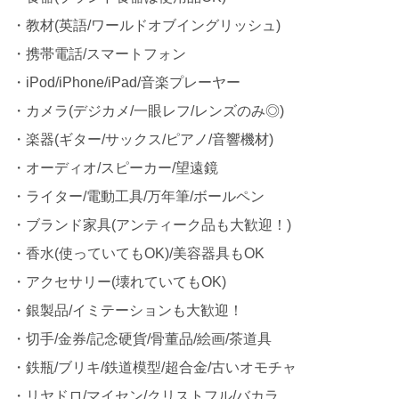
・教材(英語/ワールドオブイングリッシュ)
・携帯電話/スマートフォン
・iPod/iPhone/iPad/音楽プレーヤー
・カメラ(デジカメ/一眼レフ/レンズのみ◎)
・楽器(ギター/サックス/ピアノ/音響機材)
・オーディオ/スピーカー/望遠鏡
・ライター/電動工具/万年筆/ボールペン
・ブランド家具(アンティーク品も大歓迎！)
・香水(使っていてもOK)/美容器具もOK
・アクセサリー(壊れていてもOK)
・銀製品/イミテーションも大歓迎！
・切手/金券/記念硬貨/骨董品/絵画/茶道具
・鉄瓶/ブリキ/鉄道模型/超合金/古いオモチャ
・リヤドロ/マイセン/クリストフル/バカラ