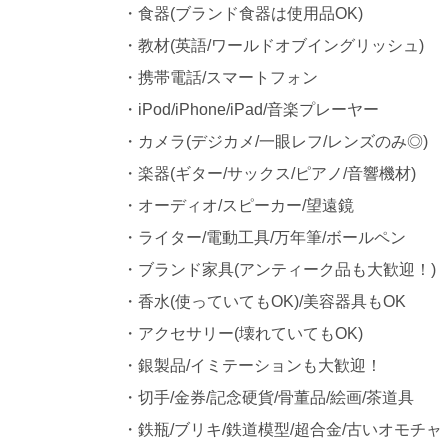
・食器(ブランド食器は使用品OK)
・教材(英語/ワールドオブイングリッシュ)
・携帯電話/スマートフォン
・iPod/iPhone/iPad/音楽プレーヤー
・カメラ(デジカメ/一眼レフ/レンズのみ◎)
・楽器(ギター/サックス/ピアノ/音響機材)
・オーディオ/スピーカー/望遠鏡
・ライター/電動工具/万年筆/ボールペン
・ブランド家具(アンティーク品も大歓迎！)
・香水(使っていてもOK)/美容器具もOK
・アクセサリー(壊れていてもOK)
・銀製品/イミテーションも大歓迎！
・切手/金券/記念硬貨/骨董品/絵画/茶道具
・鉄瓶/ブリキ/鉄道模型/超合金/古いオモチャ