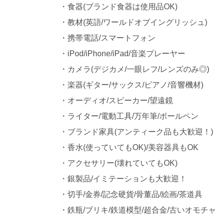
・食器(ブランド食器は使用品OK)
・教材(英語/ワールドオブイングリッシュ)
・携帯電話/スマートフォン
・iPod/iPhone/iPad/音楽プレーヤー
・カメラ(デジカメ/一眼レフ/レンズのみ◎)
・楽器(ギター/サックス/ピアノ/音響機材)
・オーディオ/スピーカー/望遠鏡
・ライター/電動工具/万年筆/ボールペン
・ブランド家具(アンティーク品も大歓迎！)
・香水(使っていてもOK)/美容器具もOK
・アクセサリー(壊れていてもOK)
・銀製品/イミテーションも大歓迎！
・切手/金券/記念硬貨/骨董品/絵画/茶道具
・鉄瓶/ブリキ/鉄道模型/超合金/古いオモチャ