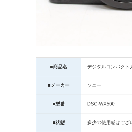
■商品名
デジタルコンパクト
■メーカー
ソニー
■型番
DSC-WX500
■状態
多少の使用感はござ