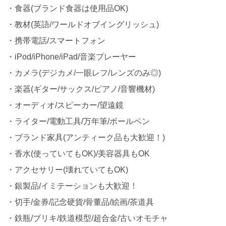
・食器(ブランド食器は使用品OK)
・教材(英語/ワールドオブイングリッシュ)
・携帯電話/スマートフォン
・iPod/iPhone/iPad/音楽プレーヤー
・カメラ(デジカメ/一眼レフ/レンズのみ◎)
・楽器(ギター/サックス/ピアノ/音響機材)
・オーディオ/スピーカー/望遠鏡
・ライター/電動工具/万年筆/ボールペン
・ブランド家具(アンティーク品も大歓迎！)
・香水(使っていてもOK)/美容器具もOK
・アクセサリー(壊れていてもOK)
・銀製品/イミテーションも大歓迎！
・切手/金券/記念硬貨/骨董品/絵画/茶道具
・鉄瓶/ブリキ/鉄道模型/超合金/古いオモチャ