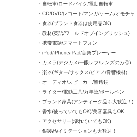
・自転車/ロードバイク/電動自転車
・CD/DVD/レコード/マンガ/ゲーム/オモチャ
・食器(ブランド食器は使用品OK)
・教材(英語/ワールドオブイングリッシュ)
・携帯電話/スマートフォン
・iPod/iPhone/iPad/音楽プレーヤー
・カメラ(デジカメ/一眼レフ/レンズのみ◎)
・楽器(ギター/サックス/ピアノ/音響機材)
・オーディオ/スピーカー/望遠鏡
・ライター/電動工具/万年筆/ボールペン
・ブランド家具(アンティーク品も大歓迎！)
・香水(使っていてもOK)/美容器具もOK
・アクセサリー(壊れていてもOK)
・銀製品/イミテーションも大歓迎！