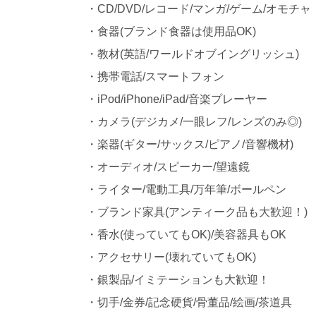
・CD/DVD/レコード/マンガ/ゲーム/オモチャ
・食器(ブランド食器は使用品OK)
・教材(英語/ワールドオブイングリッシュ)
・携帯電話/スマートフォン
・iPod/iPhone/iPad/音楽プレーヤー
・カメラ(デジカメ/一眼レフ/レンズのみ◎)
・楽器(ギター/サックス/ピアノ/音響機材)
・オーディオ/スピーカー/望遠鏡
・ライター/電動工具/万年筆/ボールペン
・ブランド家具(アンティーク品も大歓迎！)
・香水(使っていてもOK)/美容器具もOK
・アクセサリー(壊れていてもOK)
・銀製品/イミテーションも大歓迎！
・切手/金券/記念硬貨/骨董品/絵画/茶道具