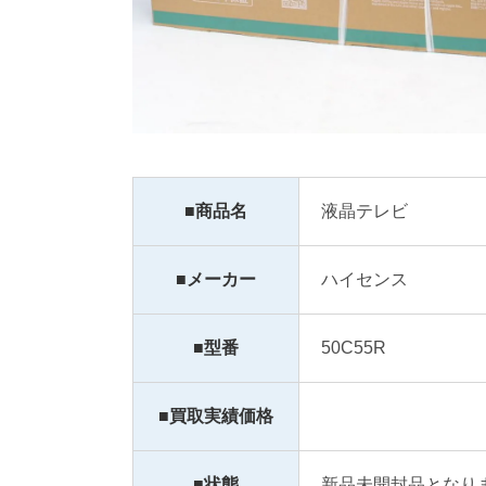
■商品名
液晶テレビ
■メーカー
ハイセンス
■型番
50C55R
■買取実績価格
■状態
新品未開封品となり