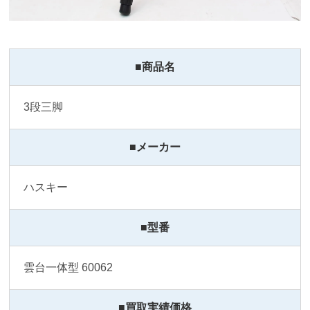
■商品名
3段三脚 
■メーカー
ハスキー
■型番
雲台一体型 60062
■買取実績価格