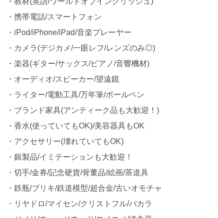
・教材(英語/ワールドオブイングリッシュ)
・携帯電話/スマートフォン
・iPod/iPhone/iPad/音楽プレーヤー
・カメラ(デジカメ/一眼レフ/レンズのみ◎)
・楽器(ギター/サックス/ピアノ/音響機材)
・オーディオ/スピーカー/望遠鏡
・ライター/電動工具/万年筆/ボールペン
・ブランド家具(アンティーク品も大歓迎！)
・香水(使っていてもOK)/美容器具もOK
・アクセサリー(壊れていてもOK)
・銀製品/イミテーションも大歓迎！
・切手/金券/記念硬貨/骨董品/絵画/茶道具
・鉄瓶/ブリキ/鉄道模型/超合金/古いオモチャ
・リヤドロ/マイセン/クリストフル/バカラ