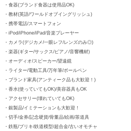
・食器(ブランド食器は使用品OK)
・教材(英語/ワールドオブイングリッシュ)
・携帯電話/スマートフォン
・iPod/iPhone/iPad/音楽プレーヤー
・カメラ(デジカメ/一眼レフ/レンズのみ◎)
・楽器(ギター/サックス/ピアノ/音響機材)
・オーディオ/スピーカー/望遠鏡
・ライター/電動工具/万年筆/ボールペン
・ブランド家具(アンティーク品も大歓迎！)
・香水(使っていてもOK)/美容器具もOK
・アクセサリー(壊れていてもOK)
・銀製品/イミテーションも大歓迎！
・切手/金券/記念硬貨/骨董品/絵画/茶道具
・鉄瓶/ブリキ/鉄道模型/超合金/古いオモチャ