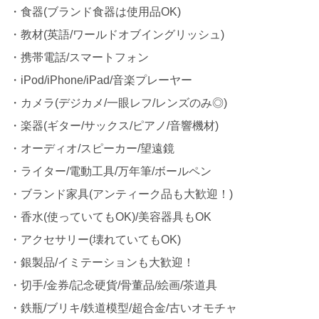
・食器(ブランド食器は使用品OK)
・教材(英語/ワールドオブイングリッシュ)
・携帯電話/スマートフォン
・iPod/iPhone/iPad/音楽プレーヤー
・カメラ(デジカメ/一眼レフ/レンズのみ◎)
・楽器(ギター/サックス/ピアノ/音響機材)
・オーディオ/スピーカー/望遠鏡
・ライター/電動工具/万年筆/ボールペン
・ブランド家具(アンティーク品も大歓迎！)
・香水(使っていてもOK)/美容器具もOK
・アクセサリー(壊れていてもOK)
・銀製品/イミテーションも大歓迎！
・切手/金券/記念硬貨/骨董品/絵画/茶道具
・鉄瓶/ブリキ/鉄道模型/超合金/古いオモチャ