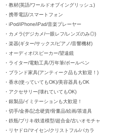
・教材(英語/ワールドオブイングリッシュ)
・携帯電話/スマートフォン
・iPod/iPhone/iPad/音楽プレーヤー
・カメラ(デジカメ/一眼レフ/レンズのみ◎)
・楽器(ギター/サックス/ピアノ/音響機材)
・オーディオ/スピーカー/望遠鏡
・ライター/電動工具/万年筆/ボールペン
・ブランド家具(アンティーク品も大歓迎！)
・香水(使っていてもOK)/美容器具もOK
・アクセサリー(壊れていてもOK)
・銀製品/イミテーションも大歓迎！
・切手/金券/記念硬貨/骨董品/絵画/茶道具
・鉄瓶/ブリキ/鉄道模型/超合金/古いオモチャ
・リヤドロ/マイセン/クリストフル/バカラ