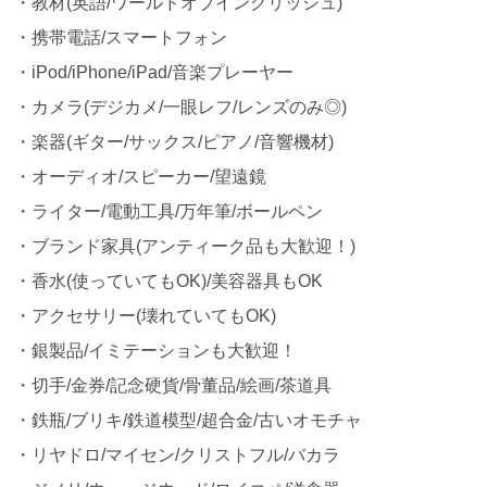
・教材(英語/ワールドオブイングリッシュ)
・携帯電話/スマートフォン
・iPod/iPhone/iPad/音楽プレーヤー
・カメラ(デジカメ/一眼レフ/レンズのみ◎)
・楽器(ギター/サックス/ピアノ/音響機材)
・オーディオ/スピーカー/望遠鏡
・ライター/電動工具/万年筆/ボールペン
・ブランド家具(アンティーク品も大歓迎！)
・香水(使っていてもOK)/美容器具もOK
・アクセサリー(壊れていてもOK)
・銀製品/イミテーションも大歓迎！
・切手/金券/記念硬貨/骨董品/絵画/茶道具
・鉄瓶/ブリキ/鉄道模型/超合金/古いオモチャ
・リヤドロ/マイセン/クリストフル/バカラ