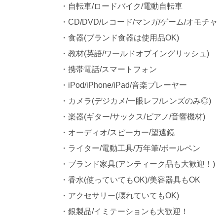
・自転車/ロードバイク/電動自転車
・CD/DVD/レコード/マンガ/ゲーム/オモチャ
・食器(ブランド食器は使用品OK)
・教材(英語/ワールドオブイングリッシュ)
・携帯電話/スマートフォン
・iPod/iPhone/iPad/音楽プレーヤー
・カメラ(デジカメ/一眼レフ/レンズのみ◎)
・楽器(ギター/サックス/ピアノ/音響機材)
・オーディオ/スピーカー/望遠鏡
・ライター/電動工具/万年筆/ボールペン
・ブランド家具(アンティーク品も大歓迎！)
・香水(使っていてもOK)/美容器具もOK
・アクセサリー(壊れていてもOK)
・銀製品/イミテーションも大歓迎！