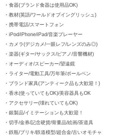
・食器(ブランド食器は使用品OK)
・教材(英語/ワールドオブイングリッシュ)
・携帯電話/スマートフォン
・iPod/iPhone/iPad/音楽プレーヤー
・カメラ(デジカメ/一眼レフ/レンズのみ◎)
・楽器(ギター/サックス/ピアノ/音響機材)
・オーディオ/スピーカー/望遠鏡
・ライター/電動工具/万年筆/ボールペン
・ブランド家具(アンティーク品も大歓迎！)
・香水(使っていてもOK)/美容器具もOK
・アクセサリー(壊れていてもOK)
・銀製品/イミテーションも大歓迎！
・切手/金券/記念硬貨/骨董品/絵画/茶道具
・鉄瓶/ブリキ/鉄道模型/超合金/古いオモチャ