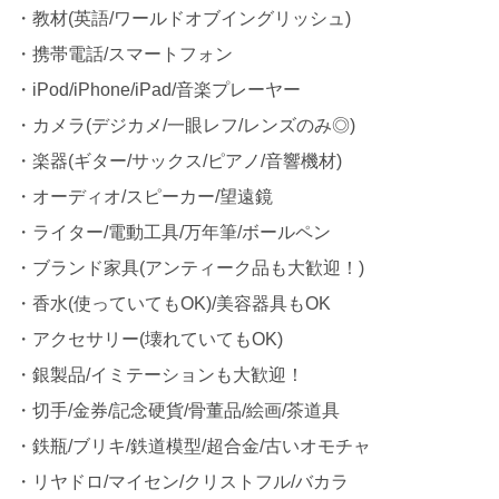
・教材(英語/ワールドオブイングリッシュ)
・携帯電話/スマートフォン
・iPod/iPhone/iPad/音楽プレーヤー
・カメラ(デジカメ/一眼レフ/レンズのみ◎)
・楽器(ギター/サックス/ピアノ/音響機材)
・オーディオ/スピーカー/望遠鏡
・ライター/電動工具/万年筆/ボールペン
・ブランド家具(アンティーク品も大歓迎！)
・香水(使っていてもOK)/美容器具もOK
・アクセサリー(壊れていてもOK)
・銀製品/イミテーションも大歓迎！
・切手/金券/記念硬貨/骨董品/絵画/茶道具
・鉄瓶/ブリキ/鉄道模型/超合金/古いオモチャ
・リヤドロ/マイセン/クリストフル/バカラ