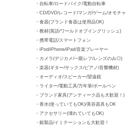
・自転車/ロードバイク/電動自転車
・CD/DVD/レコード/マンガ/ゲーム/オモチャ
・食器(ブランド食器は使用品OK)
・教材(英語/ワールドオブイングリッシュ)
・携帯電話/スマートフォン
・iPod/iPhone/iPad/音楽プレーヤー
・カメラ(デジカメ/一眼レフ/レンズのみ◎)
・楽器(ギター/サックス/ピアノ/音響機材)
・オーディオ/スピーカー/望遠鏡
・ライター/電動工具/万年筆/ボールペン
・ブランド家具(アンティーク品も大歓迎！)
・香水(使っていてもOK)/美容器具もOK
・アクセサリー(壊れていてもOK)
・銀製品/イミテーションも大歓迎！