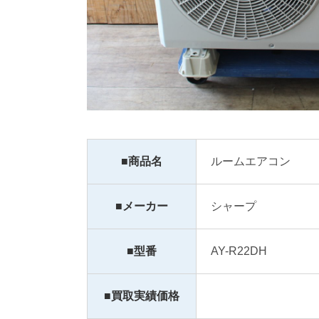
■商品名
ルームエアコン
■メーカー
シャープ 
■型番
AY-R22DH
■買取実績価格