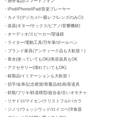
・携帯電話/スマートフォン
・iPod/iPhone/iPad/音楽プレーヤー
・カメラ(デジカメ/一眼レフ/レンズのみ◎)
・楽器(ギター/サックス/ピアノ/音響機材)
・オーディオ/スピーカー/望遠鏡
・ライター/電動工具/万年筆/ボールペン
・ブランド家具(アンティーク品も大歓迎！)
・香水(使っていてもOK)/美容器具もOK
・アクセサリー(壊れていてもOK)
・銀製品/イミテーションも大歓迎！
・切手/金券/記念硬貨/骨董品/絵画/茶道具
・鉄瓶/ブリキ/鉄道模型/超合金/古いオモチャ
・リヤドロ/マイセン/クリストフル/バカラ
・ジノリ/ウェッジウッド/ロイコペ/洋食器