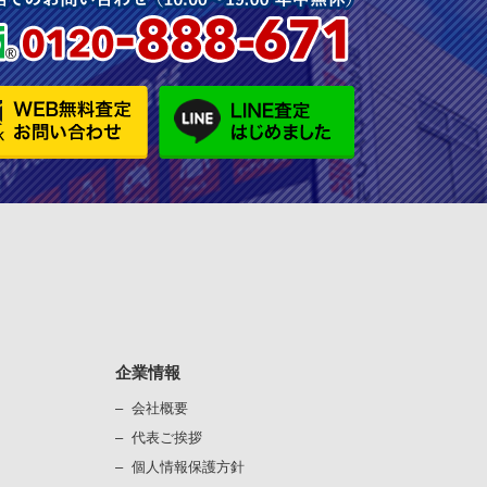
企業情報
会社概要
代表ご挨拶
個⼈情報保護⽅針