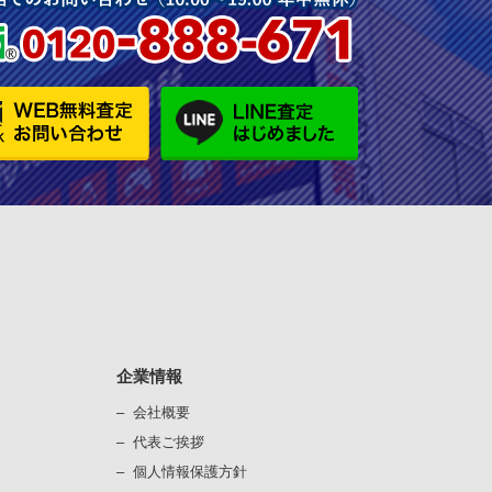
企業情報
会社概要
代表ご挨拶
個⼈情報保護⽅針