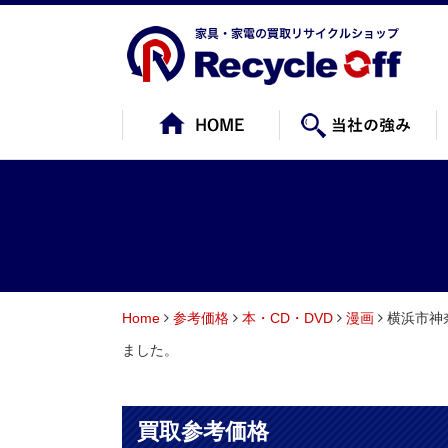
Home
参考価格
本・CD・DVD
漫画
横浜市神
ました。
買取参考価格