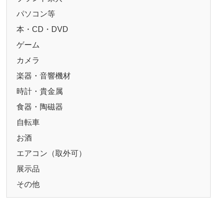
パソコン等
本・CD・DVD
ゲーム
カメラ
楽器・音響機材
時計・貴金属
食器・陶磁器
自転車
お酒
エアコン（取外可）
展示品
その他