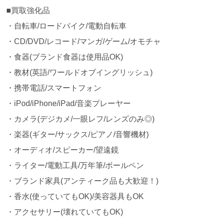
■買取強化品
・自転車/ロードバイク/電動自転車
・CD/DVD/レコード/マンガ/ゲーム/オモチャ
・食器(ブランド食器は使用品OK)
・教材(英語/ワールドオブイングリッシュ)
・携帯電話/スマートフォン
・iPod/iPhone/iPad/音楽プレーヤー
・カメラ(デジカメ/一眼レフ/レンズのみ◎)
・楽器(ギター/サックス/ピアノ/音響機材)
・オーディオ/スピーカー/望遠鏡
・ライター/電動工具/万年筆/ボールペン
・ブランド家具(アンティーク品も大歓迎！)
・香水(使っていてもOK)/美容器具もOK
・アクセサリー(壊れていてもOK)