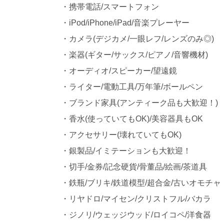
・携帯電話/スマートフォン
・iPod/iPhone/iPad/音楽プレーヤー
・カメラ(デジカメ/一眼レフ/レンズのみ◎)
・楽器(ギター/サックス/ピアノ/音響機材)
・オーディオ/スピーカー/望遠鏡
・ライター/電動工具/万年筆/ボールペン
・ブランド家具(アンティーク品も大歓迎！)
・香水(使っていてもOK)/美容器具もOK
・アクセサリー(壊れていてもOK)
・銀製品/イミテーションも大歓迎！
・切手/金券/記念硬貨/骨董品/絵画/茶道具
・鉄瓶/ブリキ/鉄道模型/超合金/古いオモチャ
・リヤドロ/マイセン/クリストフル/バカラ
・ジノリ/ウェッジウッド/ロイコペ/洋食器