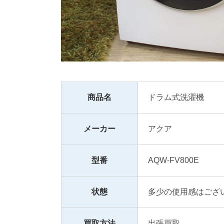
商品名
ドラム式洗濯機
メーカー
アクア
型番
AQW-FV800E
状態
多少の使用感はござ
買取方法
出張買取